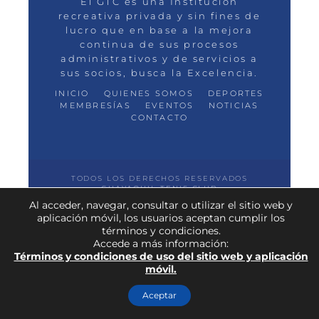
El GTC es una Institución
recreativa privada y sin fines de
lucro que en base a la mejora
continua de sus procesos
administrativos y de servicios a
sus socios, busca la Excelencia.
INICIO
QUIENES SOMOS
DEPORTES
MEMBRESÍAS
EVENTOS
NOTICIAS
CONTACTO
TODOS LOS DERECHOS RESERVADOS
GUAYAQUIL TENIS CLUB
Al acceder, navegar, consultar o utilizar el sitio web y
aplicación móvil, los usuarios aceptan cumplir los
términos y condiciones.
Accede a más información:
Términos y condiciones de uso del sitio web y aplicación
móvil.
Aceptar