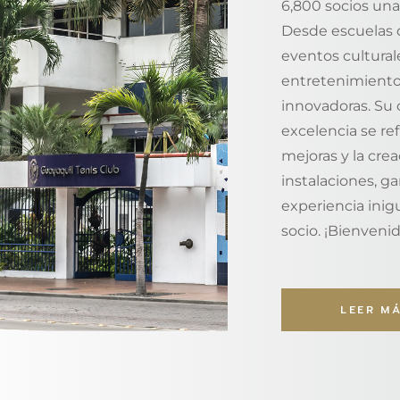
6,800 socios una
Desde escuelas 
eventos cultural
entretenimiento
innovadoras. Su
excelencia se re
mejoras y la cre
instalaciones, g
experiencia inig
socio. ¡Bienvenid
LEER M