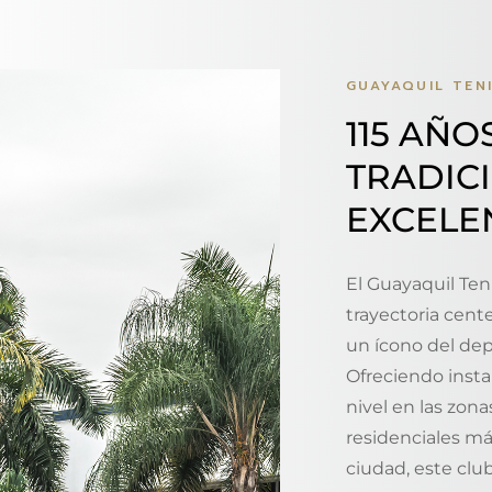
GUAYAQUIL TEN
115 AÑO
TRADIC
EXCELE
El Guayaquil Ten
trayectoria cent
un ícono del dep
Ofreciendo insta
nivel en las zon
residenciales má
ciudad, este clu