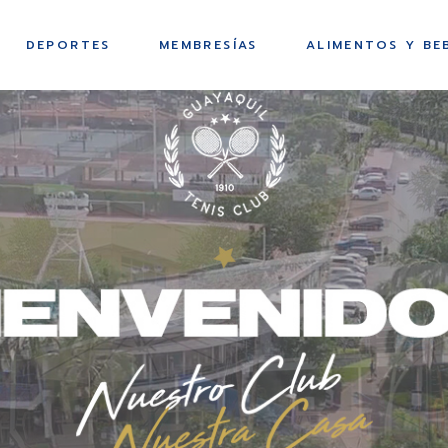
TORNEOS INTERNOS
PROMOCIONES
EVENTOS GTC
DEPORTES
MEMBRESÍAS
ALIMENTOS Y BE
OLIMPIADAS GTC 2025
CATEGORÍA DE
PROMOCIONES GTC
SOCIOS
RANKING DE TENIS
PRESENTACIONES
ACTUALIZACIÓN DE
MUSICALES
GTC PRO SHOP
TORNEOS INTERNOS
PROMOCIONES
EVENTOS GTC
DATOS
RESTAURANTES
ESCUELAS
OLIMPIADAS GTC 2025
CATEGORÍA DE
PROMOCIONES GTC
DEPORTIVAS
SERVICIO DE SALAS
SOCIOS
RANKING DE TENIS
PRESENTACIONES
HORARIOS GIMNASIO
SERVICIOS DE
ACTUALIZACIÓN DE
MUSICALES
GTC PRO SHOP
– CLASES DIRIGIDAS
CATERING
DATOS
RESTAURANTES
ESCUELAS
COPA INTERNACIONAL
EVENTOS Y
DEPORTIVAS
SERVICIO DE SALAS
MÁSTER PEPE
BANQUETES
FERRETTI
HORARIOS GIMNASIO
SERVICIOS DE
– CLASES DIRIGIDAS
CATERING
COPA INTERNACIONAL
EVENTOS Y
MÁSTER PEPE
BANQUETES
FERRETTI