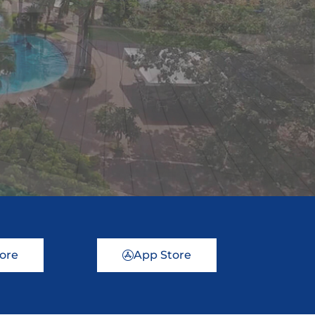
tore
App Store