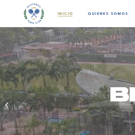
NUESTRO CLUB
DIRECTORIO
INICIO
QUIENES SOMOS
ACTIVIDADES GTC
ALIANZAS
REVISTA DE INFORME
ESTATUTOS Y
DE LABORES 2014 –
REGLAMENTOS
NUESTRO CLUB
DIRECTORIO
2022
PROTOCOLO DE
ACTIVIDADES GTC
ALIANZAS
BROCHURE
SEGURIDAD
INSTITUCIONAL
REVISTA DE INFORME
ESTATUTOS Y
DATOS PERSONALES
DE LABORES 2014 –
REGLAMENTOS
DESCARGA NUESTRA
ESCENARIOS
2022
APP
PROTOCOLO DE
DEPORTIVOS
BROCHURE
SEGURIDAD
INSTITUCIONAL
DATOS PERSONALES
DESCARGA NUESTRA
ESCENARIOS
APP
DEPORTIVOS