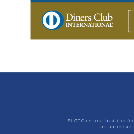
El GTC es una Institución
sus procesos 