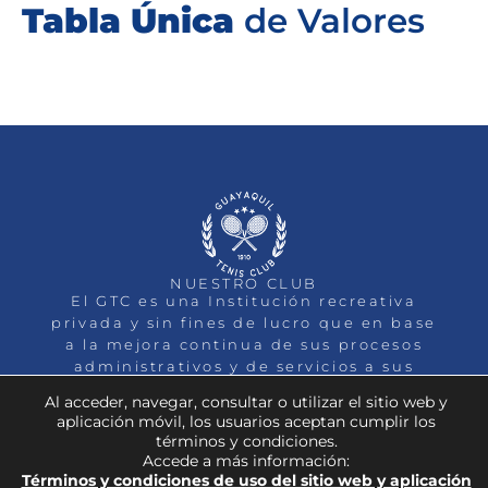
Tabla Única
de Valores
NUESTRO CLUB
El GTC es una Institución recreativa
privada y sin fines de lucro que en base
a la mejora continua de sus procesos
administrativos y de servicios a sus
socios, busca la Excelencia.
Al acceder, navegar, consultar o utilizar el sitio web y
aplicación móvil, los usuarios aceptan cumplir los
INICIO
QUIENES SOMOS
DEPORTES
MEMBRESÍAS
EVENTOS
NOTICIAS
CONTACTO
términos y condiciones.
Accede a más información:
Términos y condiciones de uso del sitio web y aplicación