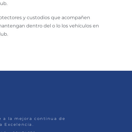
lub.
 protectores y custodios que acompañen
mantengan dentro del o lo los vehículos en
lub.
se a la mejora continua de
la Excelencia.