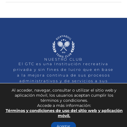
NUESTRO CLUB
El GTC es una Institución recreativa
privada y sin fines de lucro que en base
a la mejora continua de sus procesos
administrativos y de servicios a sus
socios, busca la Excelencia.
Al acceder, navegar, consultar o utilizar el sitio web y
INICIO
QUIENES SOMOS
DEPORTES
aplicación móvil, los usuarios aceptan cumplir los
MEMBRESÍAS
EVENTOS
NOTICIAS
CONTACTO
términos y condiciones.
Accede a más información:
Términos y condiciones de uso del sitio web y aplicación
móvil.
TODOS LOS DERECHOS RESERVADOS GUAYAQUIL TENIS
Aceptar