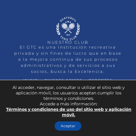
NUESTRO CLUB
El GTC es una Institución recreativa
privada y sin fines de lucro que en base
a la mejora continua de sus procesos
administrativos y de servicios a sus
socios, busca la Excelencia.
INICIO
QUIENES SOMOS
DEPORTES
MEMBRESÍAS
EVENTOS
NOTICIAS
CONTACTO
Al acceder, navegar, consultar o utilizar el sitio web y
aplicación móvil, los usuarios aceptan cumplir los
términos y condiciones.
Accede a más información:
Términos y condiciones de uso del sitio web y aplicación
TODOS LOS DERECHOS RESERVADOS GUAYAQUIL TENIS
móvil.
CLUB
Aceptar