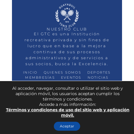
NUESTRO CLUB
El GTC es una Institución
recreativa privada y sin fines de
lucro que en base a la mejora
continua de sus procesos
administrativos y de servicios a
sus socios, busca la Excelencia.
INICIO
QUIENES SOMOS
DEPORTES
MEMBRESÍAS
EVENTOS
NOTICIAS
CONTACTO
Al acceder, navegar, consultar o utilizar el sitio web y
aplicación móvil, los usuarios aceptan cumplir los
términos y condiciones.
Accede a más información:
TODOS LOS DERECHOS RESERVADOS
Términos y condiciones de uso del sitio web y aplicación
GUAYAQUIL TENIS CLUB
móvil.
Aceptar