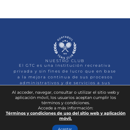
NUESTRO CLUB
El GTC es una Institución recreativa
privada y sin fines de lucro que en base
a la mejora continua de sus procesos
administrativos y de servicios a sus
socios, busca la Excelencia.
Al acceder, navegar, consultar o utilizar el sitio web y
INICIO
QUIENES SOMOS
DEPORTES
aplicación móvil, los usuarios aceptan cumplir los
MEMBRESÍAS
EVENTOS
NOTICIAS
CONTACTO
términos y condiciones.
Accede a más información:
Términos y condiciones de uso del sitio web y aplicación
móvil.
TODOS LOS DERECHOS RESERVADOS GUAYAQUIL TENIS
Aceptar