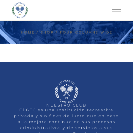
HOME
SHOP
FOUR COLUMNS WIDE
NUESTRO CLUB
El GTC es una Institución recreativa
privada y sin fines de lucro que en base
a la mejora continua de sus procesos
administrativos y de servicios a sus