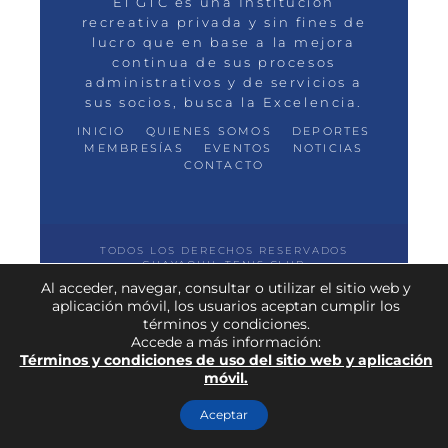
El GTC es una Institución
recreativa privada y sin fines de
lucro que en base a la mejora
continua de sus procesos
administrativos y de servicios a
sus socios, busca la Excelencia.
INICIO
QUIENES SOMOS
DEPORTES
MEMBRESÍAS
EVENTOS
NOTICIAS
CONTACTO
TODOS LOS DERECHOS RESERVADOS
GUAYAQUIL TENIS CLUB
Al acceder, navegar, consultar o utilizar el sitio web y
aplicación móvil, los usuarios aceptan cumplir los
términos y condiciones.
Accede a más información:
Términos y condiciones de uso del sitio web y aplicación
móvil.
Aceptar