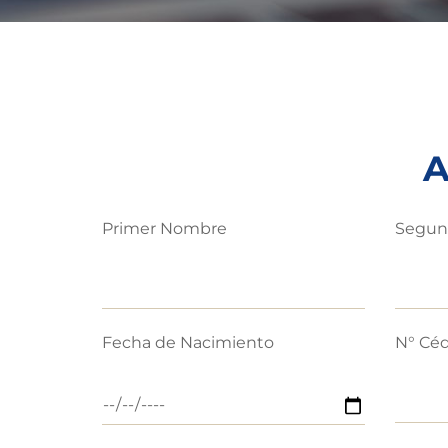
A
Primer Nombre
Segun
Fecha de Nacimiento
N° Céd