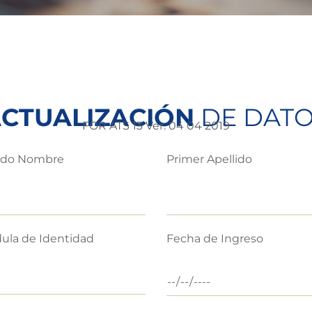
CTUALIZACIÓN
DE DAT
FOR ATS 13 Ver. 04 04 2019
do Nombre
Primer Apellido
ula de Identidad
Fecha de Ingreso